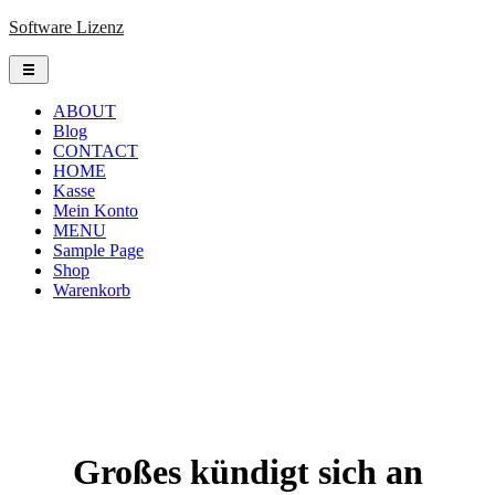
Skip
Software Lizenz
to
content
ABOUT
Blog
CONTACT
HOME
Kasse
Mein Konto
MENU
Sample Page
Shop
Warenkorb
Großes kündigt sich an