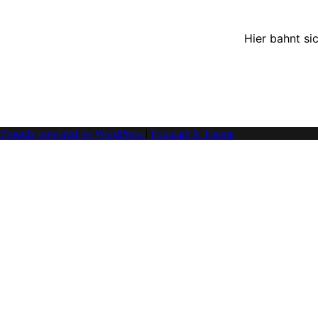
Hier bahnt si
Proudly powered by WordPress
|
PopularFX Theme